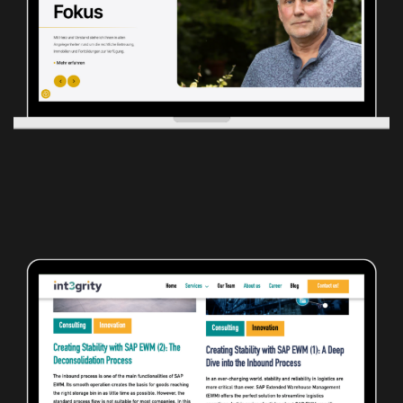
Betreuungsbüro Oberdieck
BRANDING
WEBSITE ERSTELLUNG
Int3grity